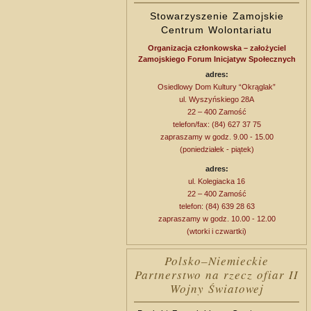
Stowarzyszenie Zamojskie
Centrum Wolontariatu
Organizacja członkowska – założyciel
Zamojskiego Forum Inicjatyw Społecznych
adres:
Osiedlowy Dom Kultury “Okrąglak”
ul. Wyszyńskiego 28A
22 – 400 Zamość
telefon/fax: (84) 627 37 75
zapraszamy w godz. 9.00 - 15.00
(poniedziałek - piątek)
adres:
ul. Kolegiacka 16
22 – 400 Zamość
telefon: (84) 639 28 63
zapraszamy w godz. 10.00 - 12.00
(wtorki i czwartki)
Polsko–Niemieckie
Partnerstwo na rzecz ofiar II
Wojny Światowej