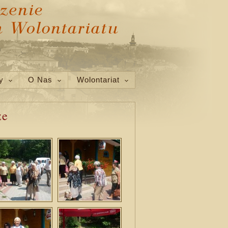
y
O Nas
Wolontariat
ze